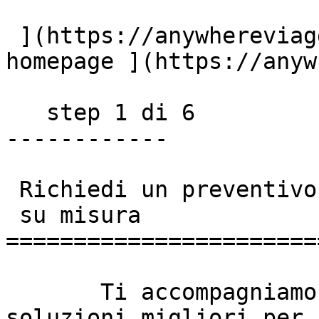
 ](https://anywhereviaggi.it "home") [ Torna alla 
homepage ](https://anyw
   step 1 di 6

------------

 Richiedi un preventivo

 su misura

=======================
       Ti accompagniamo nella scelta delle 
soluzioni migliori per 