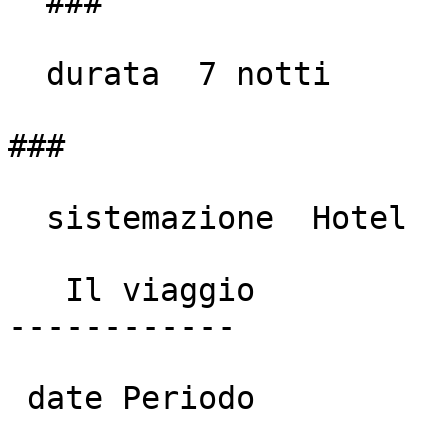
  ###

  durata  7 notti

###

  sistemazione  Hotel

   Il viaggio

------------

 date Periodo
