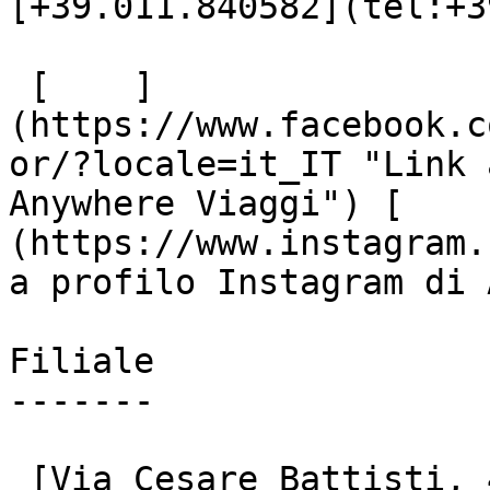
[+39.011.840582](tel:+3
 [    ]
(https://www.facebook.c
or/?locale=it_IT "Link 
Anywhere Viaggi") [    
(https://www.instagram.
a profilo Instagram di 
Filiale

-------

 [Via Cesare Battisti, 48
