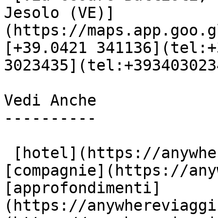
Jesolo (VE)]
(https://maps.app.goo.g
[+39.0421 341136](tel:+
3023435](tel:+3934030234
Vedi Anche

----------

 [hotel](https://anywhereviaggi.it/hotel) 
[compagnie](https://any
[approfondimenti]
(https://anywhereviaggi