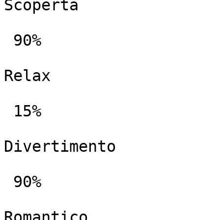
Scoperta

 90%

Relax

 15%

Divertimento

 90%

Romantico
