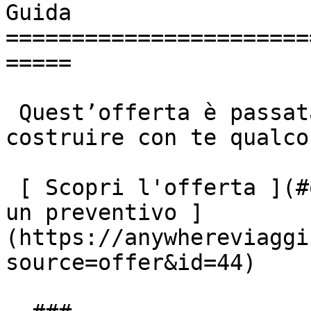
Guida

=======================
=====

 Quest’offerta è passata, ma saremo lieti di 
costruire con te qualco
 [ Scopri l'offerta ](#offerta-scaduta) [ Richiedi 
un preventivo ]
(https://anywhereviaggi
source=offer&id=44)
