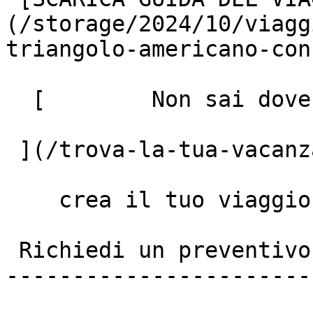
(/storage/2024/10/viagg
triangolo-americano-con
  [        Non sai dove andare? Fai il quiz!

 ](/trova-la-tua-vacanza)

    crea il tuo viaggio

 Richiedi un preventivo personalizzato

-----------------------