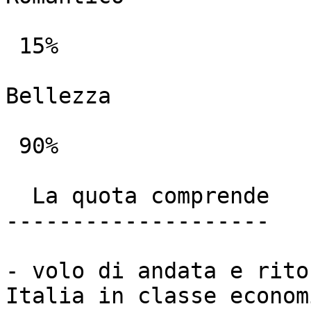
 15%

Bellezza

 90%

  La quota comprende

--------------------

- volo di andata e rito
Italia in classe economi