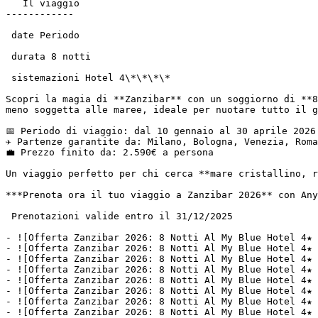
   Il viaggio

------------

 date Periodo

 durata 8 notti

 sistemazioni Hotel 4\*\*\*\*

Scopri la magia di **Zanzibar** con un soggiorno di **8
meno soggetta alle maree, ideale per nuotare tutto il g
📅 Periodo di viaggio: dal 10 gennaio al 30 aprile 2026

✈️ Partenze garantite da: Milano, Bologna, Venezia, Roma
💼 Prezzo finito da: 2.590€ a persona

Un viaggio perfetto per chi cerca **mare cristallino, r
***Prenota ora il tuo viaggio a Zanzibar 2026** con Any
 Prenotazioni valide entro il 31/12/2025

- ![Offerta Zanzibar 2026: 8 Notti Al My Blue Hotel 4★ 
- ![Offerta Zanzibar 2026: 8 Notti Al My Blue Hotel 4★ 
- ![Offerta Zanzibar 2026: 8 Notti Al My Blue Hotel 4★ 
- ![Offerta Zanzibar 2026: 8 Notti Al My Blue Hotel 4★ 
- ![Offerta Zanzibar 2026: 8 Notti Al My Blue Hotel 4★ 
- ![Offerta Zanzibar 2026: 8 Notti Al My Blue Hotel 4★ 
- ![Offerta Zanzibar 2026: 8 Notti Al My Blue Hotel 4★ 
- ![Offerta Zanzibar 2026: 8 Notti Al My Blue Hotel 4★ 