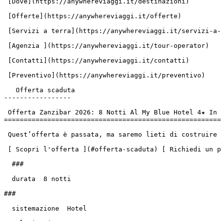
 [Dove](https://anywhereviaggi.it/destinazioni)

 [Offerte](https://anywhereviaggi.it/offerte)

 [Servizi a terra](https://anywhereviaggi.it/servizi-a-terra)

 [Agenzia ](https://anywhereviaggi.it/tour-operator)

 [Contatti](https://anywhereviaggi.it/contatti)

 [Preventivo](https://anywhereviaggi.it/preventivo)

   Offerta scaduta

-----------------

 Offerta Zanzibar 2026: 8 Notti Al My Blue Hotel 4★ In All-Inclusive

=======================================================
 Quest’offerta è passata, ma saremo lieti di costruire con te qualcosa di ancora più unico!

 [ Scopri l'offerta ](#offerta-scaduta) [ Richiedi un preventivo ](https://anywhereviaggi.it/preventivo?source=offer&id=115)

  ###

  durata  8 notti

###

  sistemazione  Hotel
