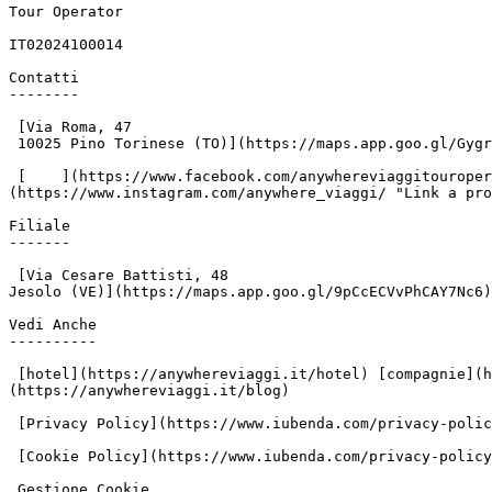
Tour Operator

IT02024100014

Contatti

--------

 [Via Roma, 47

 10025 Pino Torinese (TO)](https://maps.app.goo.gl/GygrzHvbftTfn5vH9) [+39.011.840528](tel:+39011840528) [+39.011.840582](tel:+39011840582)

 [    ](https://www.facebook.com/anywhereviaggitouroperator/?locale=it_IT "Link a profilo facebook di Anywhere Viaggi") [    ]
(https://www.instagram.com/anywhere_viaggi/ "Link a pro
Filiale

-------

 [Via Cesare Battisti, 48

Jesolo (VE)](https://maps.app.goo.gl/9pCcECVvPhCAY7Nc6)
Vedi Anche

----------

 [hotel](https://anywhereviaggi.it/hotel) [compagnie](https://anywhereviaggi.it/compagnie) [approfondimenti](https://anywhereviaggi.it/approfondimenti) [blog]
(https://anywhereviaggi.it/blog)

 [Privacy Policy](https://www.iubenda.com/privacy-policy/77394768 "Privacy Policy ")

 [Cookie Policy](https://www.iubenda.com/privacy-policy/77394768/cookie-policy "Cookie Policy ")

 Gestione Cookie
