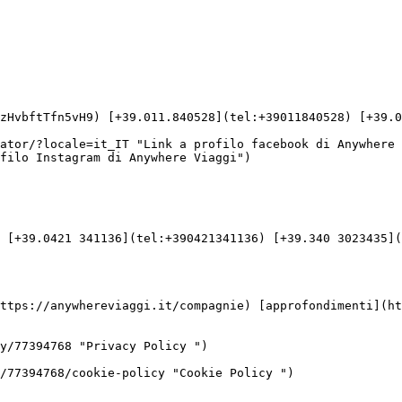
filo Instagram di Anywhere Viaggi")

 [+39.0421 341136](tel:+390421341136) [+39.340 3023435](