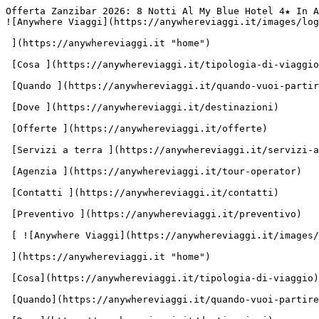
Offerta Zanzibar 2026: 8 Notti Al My Blue Hotel 4★ In A
![Anywhere Viaggi](https://anywhereviaggi.it/images/log
 ](https://anywhereviaggi.it "home")

 [Cosa ](https://anywhereviaggi.it/tipologia-di-viaggio)

 [Quando ](https://anywhereviaggi.it/quando-vuoi-partire)

 [Dove ](https://anywhereviaggi.it/destinazioni)

 [Offerte ](https://anywhereviaggi.it/offerte)

 [Servizi a terra ](https://anywhereviaggi.it/servizi-a-terra)

 [Agenzia ](https://anywhereviaggi.it/tour-operator)

 [Contatti ](https://anywhereviaggi.it/contatti)

 [Preventivo ](https://anywhereviaggi.it/preventivo)

 [ ![Anywhere Viaggi](https://anywhereviaggi.it/images/logo-Anywhere-viaggi.svg)

 ](https://anywhereviaggi.it "home")

 [Cosa](https://anywhereviaggi.it/tipologia-di-viaggio)

 [Quando](https://anywhereviaggi.it/quando-vuoi-partire)
