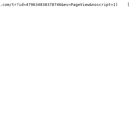
.com/tr?id=479634838378746&ev=PageView&noscript=1)    [ 