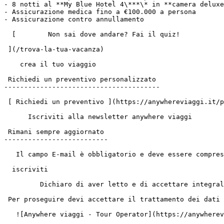
- 8 notti al **My Blue Hotel 4\***\* in **camera deluxe
- Assicurazione medica fino a €100.000 a persona

- Assicurazione contro annullamento

  [        Non sai dove andare? Fai il quiz!

 ](/trova-la-tua-vacanza)

    crea il tuo viaggio

 Richiedi un preventivo personalizzato

---------------------------------------

 [ Richiedi un preventivo ](https://anywhereviaggi.it/preventivo?source=offer&id=115)

      Iscriviti alla newsletter anywhere viaggi

 Rimani sempre aggiornato

--------------------------

   Il campo E-mail è obbligatorio e deve essere compreso fra 3 e 150 caratteri

  iscriviti

         Dichiaro di aver letto e di accettare integralmente la [Privacy Policy](https://www.iubenda.com/privacy-policy/77394768 "Privacy Policy ")

 Per proseguire devi accettare il trattamento dei dati personali

   ![Anywhere viaggi - Tour Operator](https://anywhereviaggi.it/images/logo-footer.svg)Anywhere Viaggi Srl
