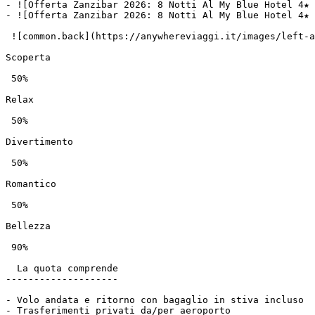
- ![Offerta Zanzibar 2026: 8 Notti Al My Blue Hotel 4★ 
- ![Offerta Zanzibar 2026: 8 Notti Al My Blue Hotel 4★ 
 ![common.back](https://anywhereviaggi.it/images/left-arrow.svg) ![common.next](https://anywhereviaggi.it/images/right-arrow.svg)

Scoperta

 50%

Relax

 50%

Divertimento

 50%

Romantico

 50%

Bellezza

 90%

  La quota comprende

--------------------

- Volo andata e ritorno con bagaglio in stiva incluso

- Trasferimenti privati da/per aeroporto
