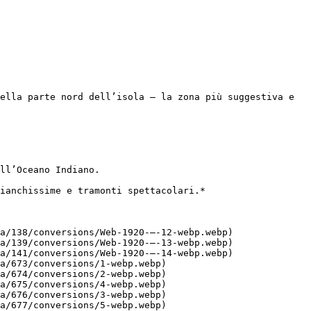
ella parte nord dell’isola — la zona più suggestiva e 
ll’Oceano Indiano.

ianchissime e tramonti spettacolari.*

a/138/conversions/Web-1920-–-12-webp.webp)

a/139/conversions/Web-1920-–-13-webp.webp)

a/141/conversions/Web-1920-–-14-webp.webp)

a/673/conversions/1-webp.webp)

a/674/conversions/2-webp.webp)

a/675/conversions/4-webp.webp)

a/676/conversions/3-webp.webp)

a/677/conversions/5-webp.webp)
