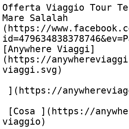
Offerta Viaggio Tour Te
Mare Salalah           
(https://www.facebook.c
id=479634838378746&ev=P
[Anywhere Viaggi]
(https://anywhereviaggi
viaggi.svg)

 ](https://anywhereviaggi.it "home")

 [Cosa ](https://anywhereviaggi.it/tipologia-di-
viaggio)
