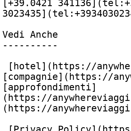
[+39.0421 341136](tel:+
3023435](tel:+3934030234
Vedi Anche

----------

 [hotel](https://anywhereviaggi.it/hotel) 
[compagnie](https://any
[approfondimenti]
(https://anywhereviaggi
(https://anywhereviaggi
 [Privacy Policy](https://www.iubenda.com/privacy-