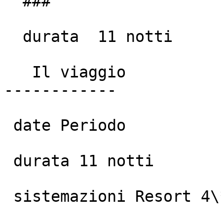
  ###

  durata  11 notti

   Il viaggio

------------

 date Periodo

 durata 11 notti

 sistemazioni Resort 4\*\*\*\*
