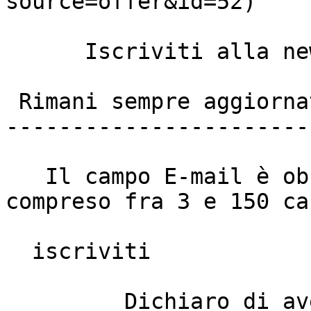
source=offer&id=52)

      Iscriviti alla newsletter anywhere viaggi

 Rimani sempre aggiornato

------------------------
   Il campo E-mail è obbligatorio e deve essere 
compreso fra 3 e 150 ca
  iscriviti

         Dichiaro di aver letto e di accettare 