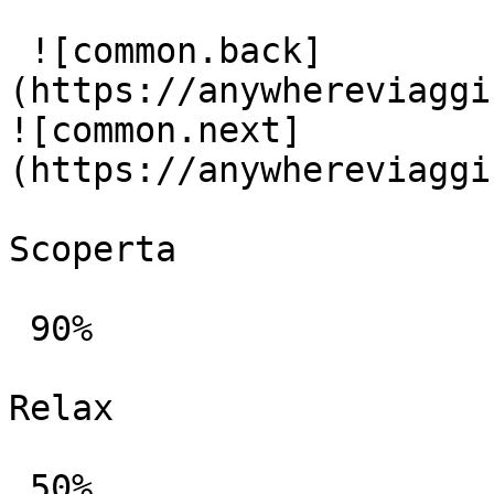
 ![common.back]
(https://anywhereviaggi
![common.next]
(https://anywhereviaggi
Scoperta

 90%

Relax

 50%
