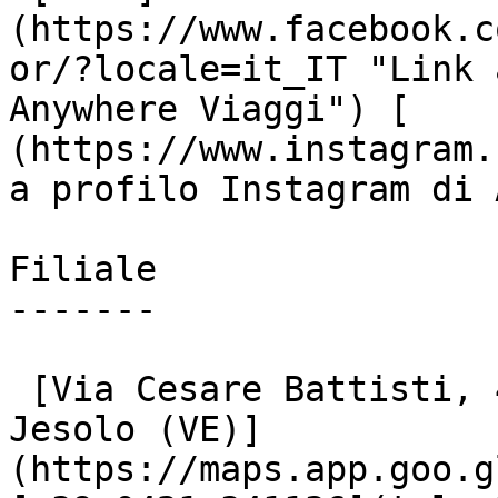
(https://www.facebook.c
or/?locale=it_IT "Link 
Anywhere Viaggi") [    
(https://www.instagram.
a profilo Instagram di 
Filiale

-------

 [Via Cesare Battisti, 48

Jesolo (VE)]
(https://maps.app.goo.g