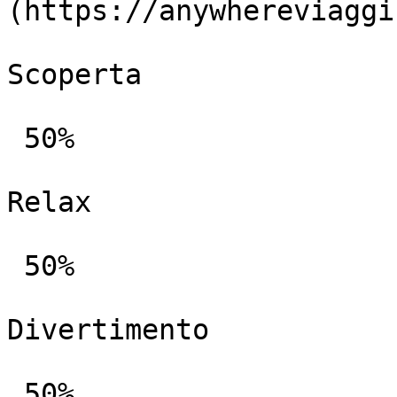
(https://anywhereviaggi
Scoperta

 50%

Relax

 50%

Divertimento

 50%
