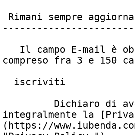
 Rimani sempre aggiornato

------------------------
   Il campo E-mail è obbligatorio e deve essere 
compreso fra 3 e 150 ca
  iscriviti

         Dichiaro di aver letto e di accettare 
integralmente la [Priva
(https://www.iubenda.co