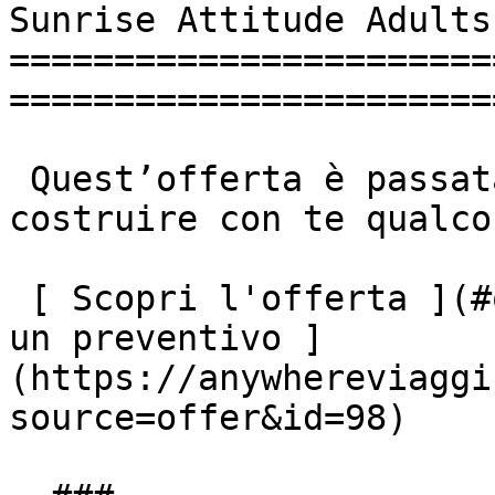
Sunrise Attitude Adults
=======================
========================
 Quest’offerta è passata, ma saremo lieti di 
costruire con te qualco
 [ Scopri l'offerta ](#offerta-scaduta) [ Richiedi 
un preventivo ]
(https://anywhereviaggi
source=offer&id=98)
