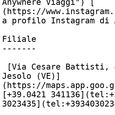
Anywhere Viaggi") [    
(https://www.instagram.
a profilo Instagram di 
Filiale

-------

 [Via Cesare Battisti, 48

Jesolo (VE)]
(https://maps.app.goo.g
[+39.0421 341136](tel:+
3023435](tel:+3934030234