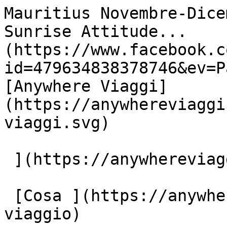
Mauritius Novembre-Dice
Sunrise Attitude...    
(https://www.facebook.c
id=479634838378746&ev=P
[Anywhere Viaggi]
(https://anywhereviaggi
viaggi.svg)

 ](https://anywhereviaggi.it "home")

 [Cosa ](https://anywhereviaggi.it/tipologia-di-
viaggio)
