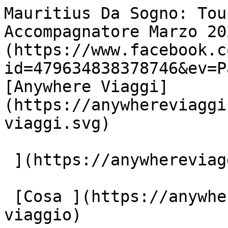
Mauritius Da Sogno: Tou
Accompagnatore Marzo 20
(https://www.facebook.c
id=479634838378746&ev=P
[Anywhere Viaggi]
(https://anywhereviaggi
viaggi.svg)

 ](https://anywhereviaggi.it "home")

 [Cosa ](https://anywhereviaggi.it/tipologia-di-
viaggio)
