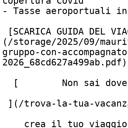
copertura Covid

- Tasse aeroportuali in
 [SCARICA GUIDA DEL VIAGGIO]
(/storage/2025/09/mauri
gruppo-con-accompagnato
2026_68cd627a499ab.pdf)

  [        Non sai dove andare? Fai il quiz!

 ](/trova-la-tua-vacanza)

    crea il tuo viaggio
