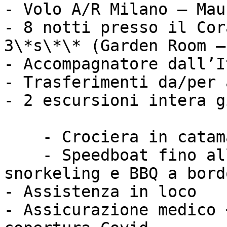
- Volo A/R Milano – Mau
- 8 notti presso il Cor
3\*s\*\* (Garden Room –
- Accompagnatore dall’I
- Trasferimenti da/per 
- 2 escursioni intera g
    - Crociera in catamarano all’Ilot Gabriel

    - Speedboat fino all’Île aux Cerfs con 
snorkeling e BBQ a bordo
- Assistenza in loco

- Assicurazione medico 