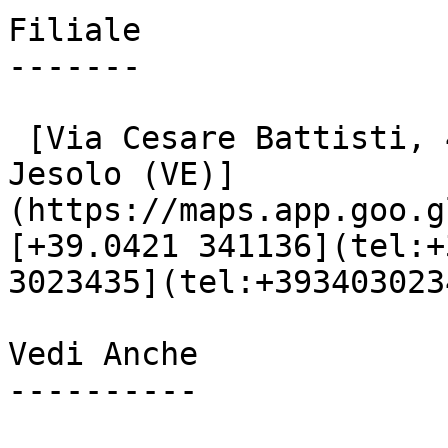
Filiale

-------

 [Via Cesare Battisti, 48

Jesolo (VE)]
(https://maps.app.goo.g
[+39.0421 341136](tel:+
3023435](tel:+3934030234
Vedi Anche

----------
