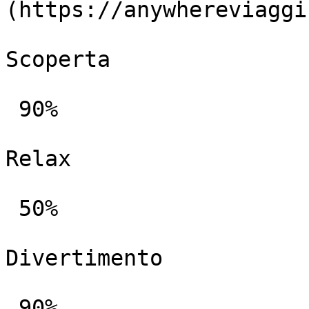
(https://anywhereviaggi
Scoperta

 90%

Relax

 50%

Divertimento

 90%
