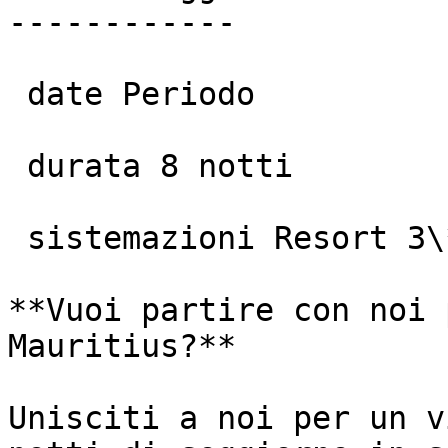
------------

 date Periodo

 durata 8 notti

 sistemazioni Resort 3\*\*\*S

**Vuoi partire con noi 
Mauritius?**

Unisciti a noi per un v