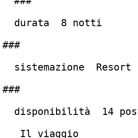
  ###

  durata  8 notti

###

  sistemazione  Resort

###

  disponibilità  14 posti

   Il viaggio
