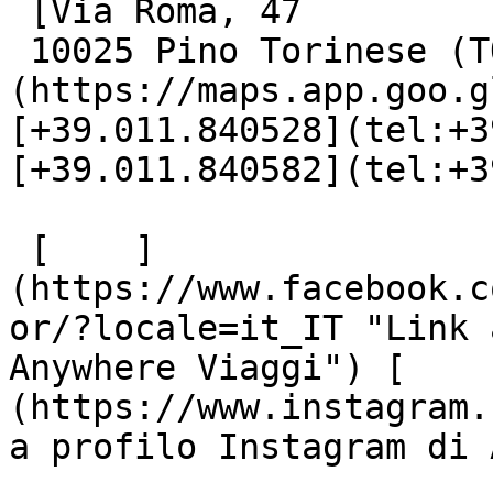
 [Via Roma, 47

 10025 Pino Torinese (TO)]
(https://maps.app.goo.g
[+39.011.840528](tel:+3
[+39.011.840582](tel:+3
 [    ]
(https://www.facebook.c
or/?locale=it_IT "Link 
Anywhere Viaggi") [    
(https://www.instagram.
a profilo Instagram di 