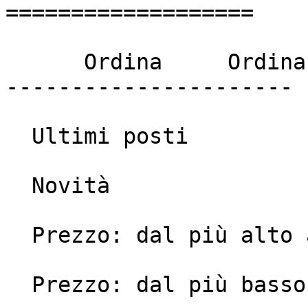
===================

      Ordina     Ordina

----------------------

  Ultimi posti

  Novità

  Prezzo: dal più alto al più basso

  Prezzo: dal più basso al più alto
