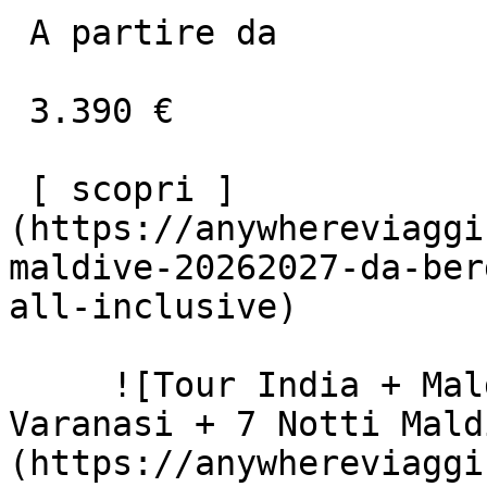
 A partire da

 3.390 €

 [ scopri ]
(https://anywhereviaggi
maldive-20262027-da-ber
all-inclusive)

     ![Tour India + Maldive 2026/2027: Rajasthan, 
Varanasi + 7 Notti Mald
(https://anywhereviaggi