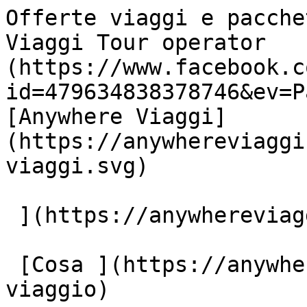
Offerte viaggi e pacche
Viaggi Tour operator   
(https://www.facebook.c
id=479634838378746&ev=P
[Anywhere Viaggi]
(https://anywhereviaggi
viaggi.svg)

 ](https://anywhereviaggi.it "home")

 [Cosa ](https://anywhereviaggi.it/tipologia-di-
viaggio)
