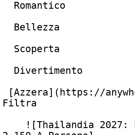
  Romantico

  Bellezza

  Scoperta

  Divertimento

 [Azzera](https://anywhereviaggi.it/offerte) 
Filtra

    ![Thailandia 2027: Bangkok E Koh Lipe Da € 