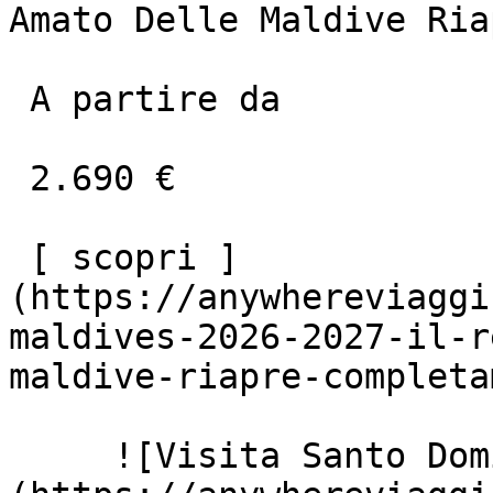
Amato Delle Maldive Ria
 A partire da

 2.690 €

 [ scopri ]
(https://anywhereviaggi
maldives-2026-2027-il-r
maldive-riapre-completa
     ![Visita Santo Domingo con AnyWhere]