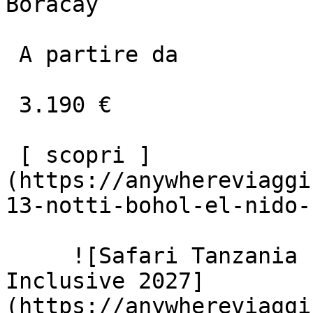
Boracay

 A partire da

 3.190 €

 [ scopri ]
(https://anywhereviaggi
13-notti-bohol-el-nido-
     ![Safari Tanzania Privato E Zanzibar All 
Inclusive 2027]
(https://anywhereviaggi