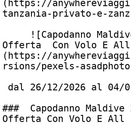
(https://anywhereviaggi
tanzania-privato-e-zanz
     ![Capodanno Maldive 2026/2027 Da Bergamo – 
Offerta  Con Volo E All
(https://anywhereviaggi
rsions/pexels-asadphoto
 dal 26/12/2026 al 04/01/2027

###  Capodanno Maldive 
Offerta Con Volo E All 