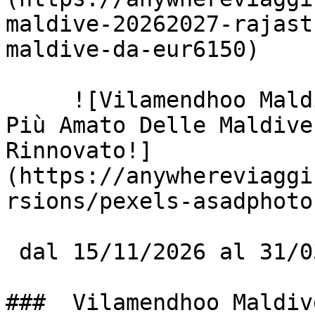
maldive-20262027-rajast
maldive-da-eur6150)

     ![Vilamendhoo Maldives 2026-2027: Il Resort 
Più Amato Delle Maldive
Rinnovato!]
(https://anywhereviaggi
rsions/pexels-asadphoto
 dal 15/11/2026 al 31/03/2027

###  Vilamendhoo Maldiv