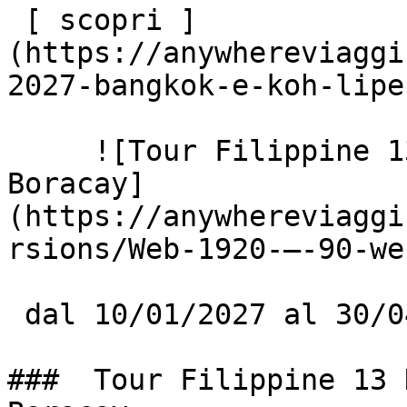
 [ scopri ]
(https://anywhereviaggi
2027-bangkok-e-koh-lipe
     ![Tour Filippine 13 Notti: Bohol, El Nido & 
Boracay]
(https://anywhereviaggi
rsions/Web-1920-–-90-we
 dal 10/01/2027 al 30/04/2027

###  Tour Filippine 13 