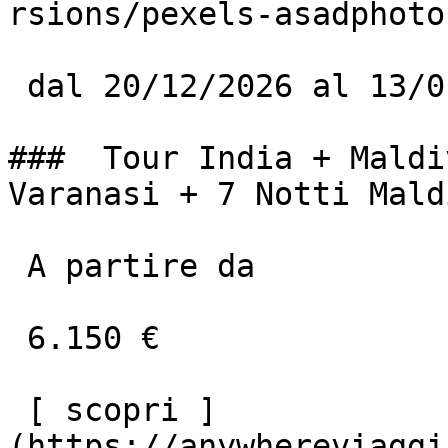
rsions/pexels-asadphoto
 dal 20/12/2026 al 13/01/2027

###  Tour India + Maldi
Varanasi + 7 Notti Mald
 A partire da

 6.150 €

 [ scopri ]
(https://anywhereviaggi