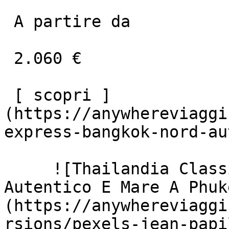
 A partire da

 2.060 €

 [ scopri ]
(https://anywhereviaggi
express-bangkok-nord-au
     ![Thailandia Classica: Bangkok, Nord 
Autentico E Mare A Phuk
(https://anywhereviaggi
rsions/pexels-jean-papi