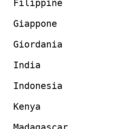
  Filippine

  Giappone

  Giordania

  India

  Indonesia

  Kenya

  Madagascar
