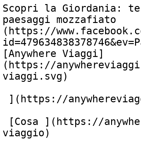
Scopri la Giordania: te
paesaggi mozzafiato    
(https://www.facebook.c
id=479634838378746&ev=P
[Anywhere Viaggi]
(https://anywhereviaggi
viaggi.svg)

 ](https://anywhereviaggi.it "home")

 [Cosa ](https://anywhereviaggi.it/tipologia-di-
viaggio)
