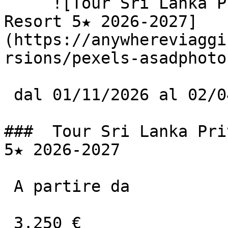
     ![Tour Sri Lanka Privato E Maldive Meeru 
Resort 5★ 2026-2027]
(https://anywhereviaggi
rsions/pexels-asadphoto
 dal 01/11/2026 al 02/04/2027

###  Tour Sri Lanka Pri
5★ 2026-2027

 A partire da

 3.250 €
