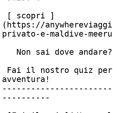
 [ scopri ]
(https://anywhereviaggi
privato-e-maldive-meeru
   Non sai dove andare?

 Fai il nostro quiz per scoprire la tua prossima 
avventura!

-----------------------
----------
