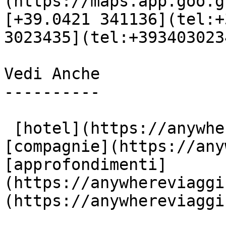
(https://maps.app.goo.g
[+39.0421 341136](tel:+
3023435](tel:+3934030234
Vedi Anche

----------

 [hotel](https://anywhereviaggi.it/hotel) 
[compagnie](https://any
[approfondimenti]
(https://anywhereviaggi
(https://anywhereviaggi