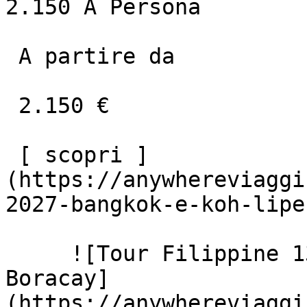
2.150 A Persona

 A partire da

 2.150 €

 [ scopri ]
(https://anywhereviaggi
2027-bangkok-e-koh-lipe
     ![Tour Filippine 13 Notti: Bohol, El Nido & 
Boracay]
(https://anywhereviaggi