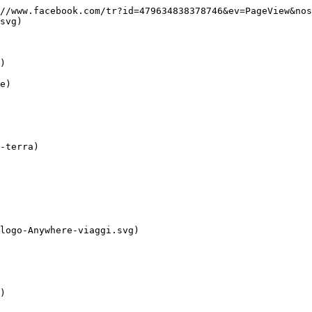
//www.facebook.com/tr?id=479634838378746&ev=PageView&nos
svg)
