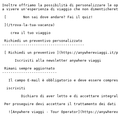
Inoltre offriamo la possibilità di personalizzare le op
a vivere un'esperienza di viaggio che non dimenticheret
 [        Non sai dove andare? Fai il quiz!

 ](/trova-la-tua-vacanza)

    crea il tuo viaggio

 Richiedi un preventivo personalizzato

---------------------------------------

 [ Richiedi un preventivo ](https://anywhereviaggi.it/preventivo?source=unknown&id=)

      Iscriviti alla newsletter anywhere viaggi

 Rimani sempre aggiornato

--------------------------

   Il campo E-mail è obbligatorio e deve essere compreso fra 3 e 150 caratteri

  iscriviti

         Dichiaro di aver letto e di accettare integralmente la [Privacy Policy](https://www.iubenda.com/privacy-policy/77394768 "Privacy Policy ")

 Per proseguire devi accettare il trattamento dei dati personali

   ![Anywhere viaggi - Tour Operator](https://anywhereviaggi.it/images/logo-footer.svg)Anywhere Viaggi Srl
