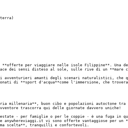
 **offerte per viaggiare nelle isole Filippine**. Una de
ace dei sensi disteso al sole, sulle rive di un **mare c
i avventurieri amanti degli scenari naturalistici, che q
onati di **sport d'acqua**come l'immersione, che trovera
ria millenaria**, buon cibo e popolazioni autoctone tra 
vventore trascorra qui delle giornate davvero uniche!

estate - per famiglie o per le coppie - è una fuga in qu
e anywhereviaggi.it vi sono offerte vantaggiose per un *
ma scelta**, tranquilli e confortevoli.
