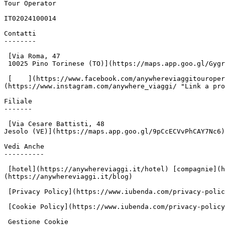
Tour Operator

IT02024100014

Contatti

--------

 [Via Roma, 47

 10025 Pino Torinese (TO)](https://maps.app.goo.gl/GygrzHvbftTfn5vH9) [+39.011.840528](tel:+39011840528) [+39.011.840582](tel:+39011840582)

 [    ](https://www.facebook.com/anywhereviaggitouroperator/?locale=it_IT "Link a profilo facebook di Anywhere Viaggi") [    ]
(https://www.instagram.com/anywhere_viaggi/ "Link a pro
Filiale

-------

 [Via Cesare Battisti, 48

Jesolo (VE)](https://maps.app.goo.gl/9pCcECVvPhCAY7Nc6)
Vedi Anche

----------

 [hotel](https://anywhereviaggi.it/hotel) [compagnie](https://anywhereviaggi.it/compagnie) [approfondimenti](https://anywhereviaggi.it/approfondimenti) [blog]
(https://anywhereviaggi.it/blog)

 [Privacy Policy](https://www.iubenda.com/privacy-policy/77394768 "Privacy Policy ")

 [Cookie Policy](https://www.iubenda.com/privacy-policy/77394768/cookie-policy "Cookie Policy ")

 Gestione Cookie
