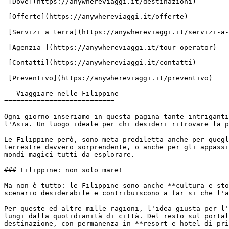
 [Dove](https://anywhereviaggi.it/destinazioni)

 [Offerte](https://anywhereviaggi.it/offerte)

 [Servizi a terra](https://anywhereviaggi.it/servizi-a-terra)

 [Agenzia ](https://anywhereviaggi.it/tour-operator)

 [Contatti](https://anywhereviaggi.it/contatti)

 [Preventivo](https://anywhereviaggi.it/preventivo)

   Viaggiare nelle Filippine

===========================

Ogni giorno inseriamo in questa pagina tante intriganti
l'Asia. Un luogo ideale per chi desideri ritrovare la p
Le Filippine però, sono meta prediletta anche per quegl
terrestre davvero sorprendente, o anche per gli appassi
mondi magici tutti da esplorare.

### Filippine: non solo mare!

Ma non è tutto: le Filippine sono anche **cultura e sto
scenario desiderabile e contribuiscono a far si che l'a
Per queste ed altre mille ragioni, l'idea giusta per l'
lungi dalla quotidianità di città. Del resto sul portal
destinazione, con permanenza in **resort e hotel di pri