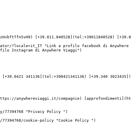
filo Instagram di Anywhere Viaggi")

 [+39.0421 341136](tel:+390421341136) [+39.340 3023435](