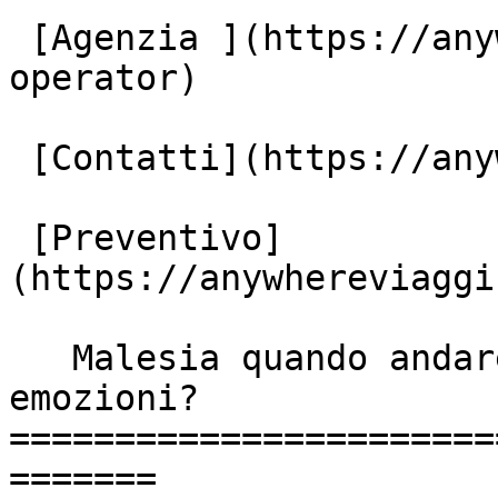
 [Agenzia ](https://anywhereviaggi.it/tour-
operator)

 [Contatti](https://anywhereviaggi.it/contatti)

 [Preventivo]
(https://anywhereviaggi
   Malesia quando andare per un viaggio fonte di 
emozioni?

=======================
=======
