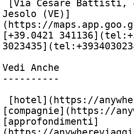
 [Via Cesare Battisti, 48

Jesolo (VE)]
(https://maps.app.goo.g
[+39.0421 341136](tel:+
3023435](tel:+3934030234
Vedi Anche

----------

 [hotel](https://anywhereviaggi.it/hotel) 
[compagnie](https://any
[approfondimenti]
(https://anywhereviaggi