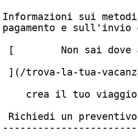
Informazioni sui metodi
pagamento e sull'invio 
 [        Non sai dove andare? Fai il quiz!

 ](/trova-la-tua-vacanza)

    crea il tuo viaggio

 Richiedi un preventivo personalizzato

-----------------------