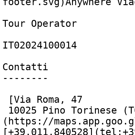
footer.svg)Anywhere Via
Tour Operator

IT02024100014

Contatti

--------

 [Via Roma, 47

 10025 Pino Torinese (TO)]
(https://maps.app.goo.g
[+39.011.840528](tel:+3