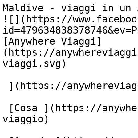
Maldive - viaggi in un Arcipelago 
![](https://www.faceboo
id=479634838378746&ev=P
[Anywhere Viaggi]
(https://anywhereviaggi
viaggi.svg)

 ](https://anywhereviaggi.it "home")

 [Cosa ](https://anywhereviaggi.it/tipologia-di-
viaggio)
