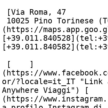
 [Via Roma, 47

 10025 Pino Torinese (TO)]
(https://maps.app.goo.g
[+39.011.840528](tel:+3
[+39.011.840582](tel:+3
 [    ]
(https://www.facebook.c
or/?locale=it_IT "Link 
Anywhere Viaggi") [    
(https://www.instagram.
a profilo Instagram di 