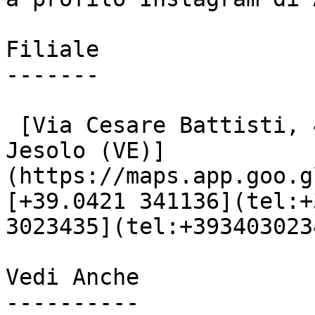
Filiale

-------

 [Via Cesare Battisti, 48

Jesolo (VE)]
(https://maps.app.goo.g
[+39.0421 341136](tel:+
3023435](tel:+3934030234
Vedi Anche

----------
